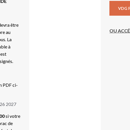
NDE
VDG 
devra être
OU ACCÉ
pre au
ous. La
able à
 est
signés.
en PDF ci-
2026 2027
h00
si votre
brac de