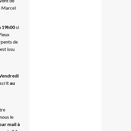
Vent de
 Marcel
à 19h00
si
Vieux
rpents de
st issu
Vendredi
nscrit
au
tre
nous le
par mail à