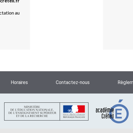
creteil.fr
ctation au
Horaires
Contactez-nous
Règleme