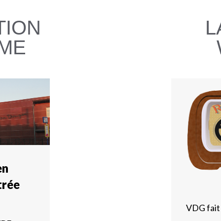
TION
L
RME
en
trée
VDG fait