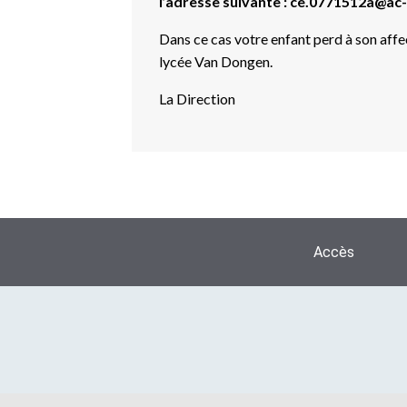
l’adresse suivante : ce.0771512a@ac-
Dans ce cas votre enfant perd à son affe
lycée Van Dongen.
La Direction
Accès