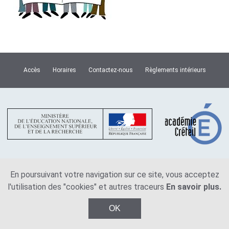
Accès
Horaires
Contactez-nous
Règlements intérieurs
En poursuivant votre navigation sur ce site, vous acceptez
Plan du site
Mentions légales
l'utilisation des "cookies" et autres traceurs
En savoir plus.
© Copyright Lycée Van Dongen 2026
OK