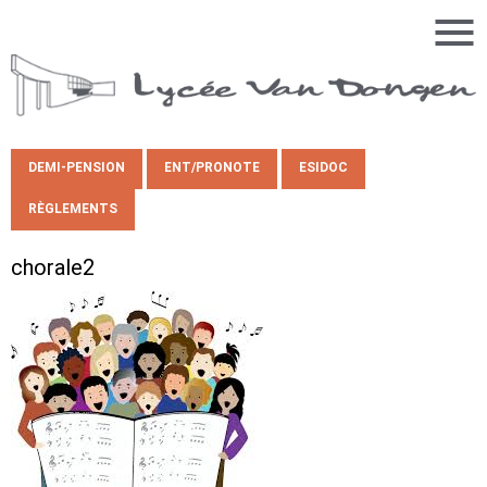
DEMI-PENSION
ENT/PRONOTE
ESIDOC
RÈGLEMENTS
chorale2