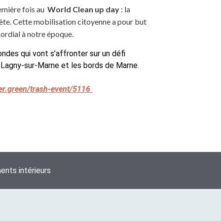
emière fois au
World Clean up day
: la
ète. Cette mobilisation citoyenne a pour but
ordial à notre époque.
des qui vont s’affronter sur un défi
 Lagny-sur-Marne et les bords de Marne.
ter.green/trash-event/5116
nts intérieurs