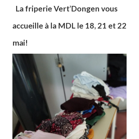
La friperie Vert’Dongen vous
accueille à la MDL le 18, 21 et 22
mai!