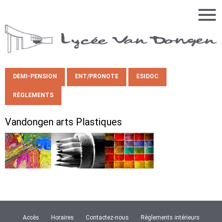
DEMI-PENSION
ENT/PRONOTE
ESIDOC
RÈGLEMENTS
Vandongen arts Plastiques
Accès
Horaires
Contactez-nous
Règlements intérieurs