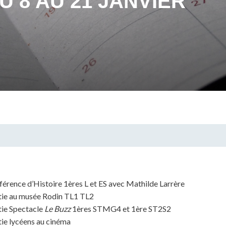
 8 AU 21 JANVIER
nférence d’Histoire 1ères L et ES avec Mathilde Larrère
ortie au musée Rodin TL1 TL2
rtie Spectacle
Le Buzz
1ères STMG4 et 1ère ST2S2
rtie lycéens au cinéma