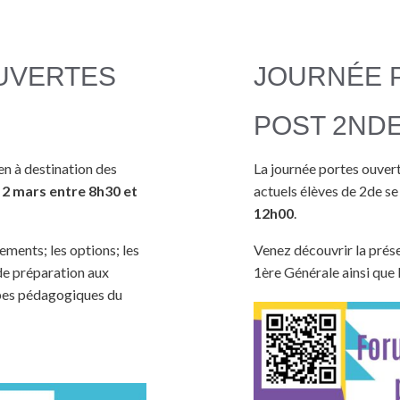
UVERTES
JOURNÉE 
POST 2ND
n à destination des
La journée portes ouver
2 mars entre 8h30 et
actuels élèves de 2de se
12h00
.
ements; les options; les
Venez découvrir la prés
 de préparation aux
1ère Générale ainsi que
ipes pédagogiques du