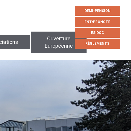
DEMI-PENSION
ENT/PRONOTE
ESIDOC
Ouverture
iations
RÈGLEMENTS
Européenne