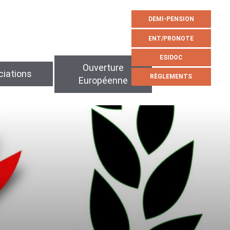
DEMI-PENSION
ENT/PRONOTE
ESIDOC
Ouverture
iations
RÈGLEMENTS
Européenne