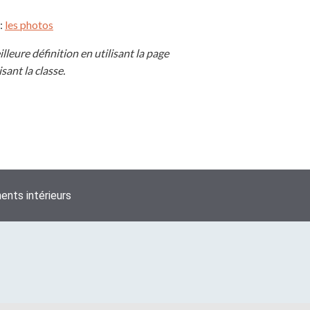
 :
les photos
eure définition en utilisant la page
sant la classe.
nts intérieurs